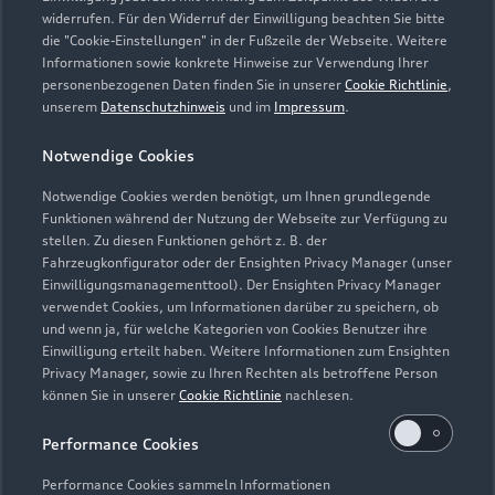
Modelle
widerrufen. Für den Widerruf der Einwilligung beachten Sie bitte
die "Cookie-Einstellungen" in der Fußzeile der Webseite. Weitere
Informationen sowie konkrete Hinweise zur Verwendung Ihrer
Kaufen & leasen
personenbezogenen Daten finden Sie in unserer
Cookie Richtlinie
,
Alle Modelle
unserem
Datenschutzhinweis
und im
Impressum
.
Modelle vergleichen
Service & Zubehör
Neuwagensuche
Notwendige Cookies
Elektromodelle
Notwendige Cookies werden benötigt, um Ihnen grundlegende
Gebrauchtwagensuche
Support
Saisonale Angebote
Funktionen während der Nutzung der Webseite zur Verfügung zu
Plug-in-Hybride
stellen. Zu diesen Funktionen gehört z. B. der
Gebrauchtwagen
Audi Services
Fahrzeugkonfigurator oder der Ensighten Privacy Manager (unser
Über Audi
Kundenservice
Einwilligungsmanagementtool). Der Ensighten Privacy Manager
Finanzierung
Garantie
verwendet Cookies, um Informationen darüber zu speichern, ob
Händlersuche
und wenn ja, für welche Kategorien von Cookies Benutzer ihre
Aktionen & Angebote
Unternehmen
Audi digital services
Einwilligung erteilt haben. Weitere Informationen zum Ensighten
Audi Code
Privacy Manager, sowie zu Ihren Rechten als betroffene Person
Geschäftskunden
Karriere
myAudi
können Sie in unserer
Cookie Richtlinie
nachlesen.
Häufige Fragen (FAQ)
Investor Relations
Performance Cookies
© 2026 AUDI AG. Alle Rechte vorbehalten
Audi Online Beratung
Presse & Media Center
Performance Cookies sammeln Informationen