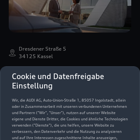
Dresdener Straße 5
34125 Kassel
0561 57440
Cookie und Datenfreigabe
Einstellung
akz.info@glinicke.de
Wir, die AUDI AG, Auto-Union-Straße 1, 85057 Ingolstadt, allein
Kontaktdaten herunterladen
oder in Zusammenarbeit mit unseren verbundenen Unternehmen
und Partnern ("Wir", "Unser"), nutzen auf unserer Website
eigene und Dienste Dritter, die Cookies und ähnliche Technologien
verwenden ("Dienste"), die uns helfen, unsere Website zu
Öffnungszeiten
verbessern, den Datenverkehr und die Nutzung zu analysieren
und auf Ihre Interessen zugeschnittene Inhalte anzuzeigen,