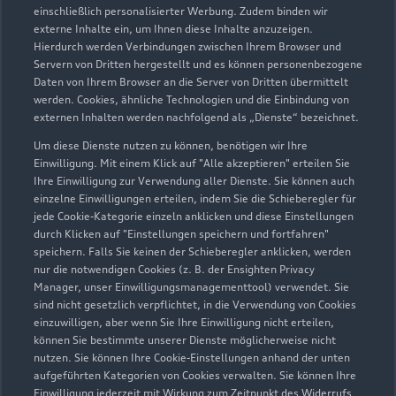
einschließlich personalisierter Werbung. Zudem binden wir
externe Inhalte ein, um Ihnen diese Inhalte anzuzeigen.
Verkauf
Hierdurch werden Verbindungen zwischen Ihrem Browser und
Geschlossen
,
öffnet am
Montag 08:30
Servern von Dritten hergestellt und es können personenbezogene
Daten von Ihrem Browser an die Server von Dritten übermittelt
werden. Cookies, ähnliche Technologien und die Einbindung von
Verkauf Gebrauchtwagen
externen Inhalten werden nachfolgend als „Dienste“ bezeichnet.
Geschlossen
,
öffnet am
Montag 08:30
Um diese Dienste nutzen zu können, benötigen wir Ihre
Einwilligung. Mit einem Klick auf "Alle akzeptieren" erteilen Sie
Ihre Einwilligung zur Verwendung aller Dienste. Sie können auch
Service
einzelne Einwilligungen erteilen, indem Sie die Schieberegler für
Geschlossen
,
öffnet am
Montag 07:00
jede Cookie-Kategorie einzeln anklicken und diese Einstellungen
durch Klicken auf "Einstellungen speichern und fortfahren"
speichern. Falls Sie keinen der Schieberegler anklicken, werden
Teile & Zubehörverkauf
nur die notwendigen Cookies (z. B. der Ensighten Privacy
Geschlossen
,
öffnet am
Montag 07:30
Manager, unser Einwilligungsmanagementtool) verwendet. Sie
sind nicht gesetzlich verpflichtet, in die Verwendung von Cookies
einzuwilligen, aber wenn Sie Ihre Einwilligung nicht erteilen,
können Sie bestimmte unserer Dienste möglicherweise nicht
nutzen. Sie können Ihre Cookie-Einstellungen anhand der unten
Zurück nach oben
aufgeführten Kategorien von Cookies verwalten. Sie können Ihre
Einwilligung jederzeit mit Wirkung zum Zeitpunkt des Widerrufs