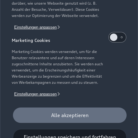
Impressum
Rechtliches
Hinweisgebersystem
Online-Terminvereinbarung
darüber, wie unsere Webseite genutzt wird (z. B.
Datenschutz
Datenschutzinformation
Cookie-Einstellungen
Anzahl der Besuche, Verweildauer). Diese Cookies
Servicekontakt
werden zur Optimierung der Webseite verwendet.
Cookie-Richtlinie
Barrierefreiheit
Audi erleben
Digital Services Act
EU Data Act
Bordbuch & Bedienungsanleitungen
Einstellungen anpassen
Newsletter
Verträge kündigen
Marketing Cookies
1
Versicherungsleistungen werden durch den Audi
Marketing Cookies werden verwendet, um für die
VersicherungsService, Zweigniederlassung der Volkswagen
Benutzer relevantere und auf deren Interessen
zugeschnittene Inhalte anzubieten. Sie werden auch
Versicherungsdienst GmbH, Gifhorner Str. 57, 38112
verwendet, um die Erscheinungshäufigkeit einer
Braunschweig, vermittelt und von der Volkswagen
Werbeanzeige zu begrenzen und um die Effektivität
Autoversicherung AG, Gifhorner Str. 57, 38112 Braunschweig,
von Werbekampagnen zu messen und zu steuern.
als Risikoträger erbracht. Gültig für Privatkunden und
Einstellungen anpassen
gewerbliche Einzelabnehmer, die einen Pkw (ohne Vermietung)
zulassen. In Kombination mit Leasing nur für Privatkunden
erhältlich. Maßgeblich sind die Versicherungsbedingungen und
Alle akzeptieren
Zusatzvereinbarungen der Volkswagen Autoversicherung AG.
2
Ein Service der AUTOHAUSEN® AG, In der Spöck 4, 77656
Einstellungen speichern und fortfahren
Offenburg in Kooperation mit unseren Audi Partnern.